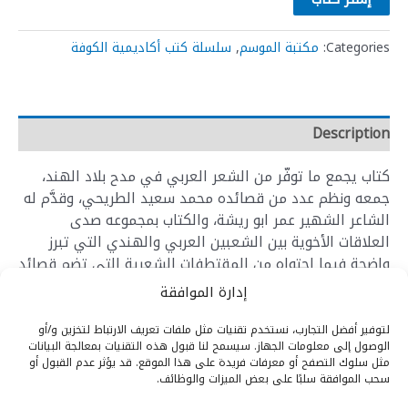
Categories:
مكتبة الموسم
,
سلسلة كتب أكاديمية الكوفة
Description
كتاب يجمع ما توفّر من الشعر العربي في مدح بلاد الهند،
جمعه ونظم عدد من قصائده محمد سعيد الطريحي، وقدَّم له
الشاعر الشهير عمر ابو ريشة، والكتاب بمجموعه صدى
العلاقات الأخوية بين الشعبين العربي والهندي التي تبرز
واضحة فيما احتواه من المقتطفات الشعرية التي تضم قصائد
تعكس كالمرآة الصافية ما يعْتَمِلُ من ودِّ واحترام للهند
إدارة الموافقة
والهنود في مُهج ومشاعر شعراء عرب ينتمون لبلدان مختلفة،
وجميعهم يشيدون فيها بعمق العلاقات العربية ــ الهندية
لتوفير أفضل التجارب، نستخدم تقنيات مثل ملفات تعريف الارتباط لتخزين و/أو
الوصول إلى معلومات الجهاز. سيسمح لنا قبول هذه التقنيات بمعالجة البيانات
ويكيلون الثناء للشعب الهندي الصديق ومعالمه الحضارية
مثل سلوك التصفح أو معرفات فريدة على هذا الموقع. قد يؤثر عدم القبول أو
ورموزه الوطنية.
سحب الموافقة سلبًا على بعض الميزات والوظائف.