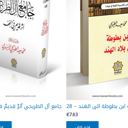
28 – ابن بطوطة الى الهند
جامع آل الطريحي أثرٌ قديمٌ 
€
7.63
إشتر كتاب
إش