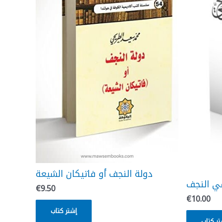
‫دولة النجف أو فاتيكان الشيعة
في النجف
€
9.50
€
10.00
إشتر كتاب
تر كتاب