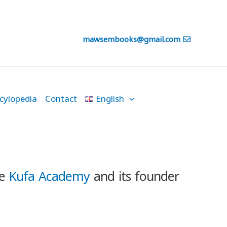
mawsembooks@gmail.com
ylopedia
Contact
English
he
Kufa Academy
and its founder