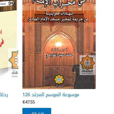
موسوعة الموسم المجلد 126
رحلة 
€
47.55
إشتر كتاب