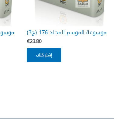
موسوعة الموسم المجلد 176 (ج3)
موسوعة )
€
23.80
إشتر كتاب