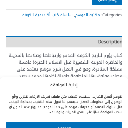
Categories:
مكتبة الموسم
,
سلسلة كتب أكاديمية الكوفة
Description
كتاب يؤرخ لتاريخ الكوفة القديم وارتباطها وصلاتها بالمدينة
والحاضرة العربية الشهيرة قبل الاسلام (الحيرة) عاصمة
مملكة المناذرة، وهو في الاصل شرح موسّع يعتمد على
مصادر موثوق بها لمنظومة طويلة نظمها محمد سعيد
الطريحي عن تاريخ الحيرة والكوفة، والتي تضمنت الاشارة الى
إدارة الموافقة
المواقع الأثرية في منطقة الحيرة والنجف والكوفة بما فيها
الأديرة المسيحية القديمة ومواضعها الحالية. كتاب لابد
لتوفير أفضل التجارب، نستخدم تقنيات مثل ملفات تعريف الارتباط لتخزين و/أو
الوصول إلى معلومات الجهاز. سيسمح لنا قبول هذه التقنيات بمعالجة البيانات
للباحث المتتبع لتاريخ المنطقة الغني بالتراث العمراني
مثل سلوك التصفح أو معرفات فريدة على هذا الموقع. قد يؤثر عدم القبول أو
القديم والمنسي أن يطَّلع عليه.
سحب الموافقة سلبًا على بعض الميزات والوظائف.